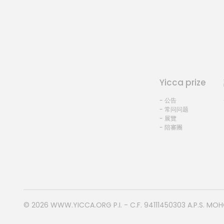
Yicca prize
- 公告
- 常问问题
- 展覽
- 陪審團
© 2026
WWW.YICCA.ORG
P.I. - C.F. 94111450303 A.P.S. MO