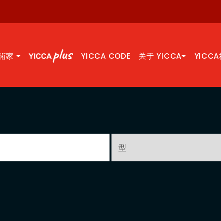
術家
YICCA CODE
关于 YICCA
YICC