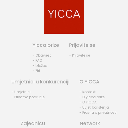
Yicca prize
Prijavite se
- Obavjest
- Prijavite se
- FAQ
- Izložba
- Žiri
Umjetnici u konkurenciji
O YICCA
- Umjetnici
- Kontakti
- Privatno područje
- O yicca prize
- O YICCA
- Uvjeti korištenja
- Pravila o privatnosti
Zajednicu
Network