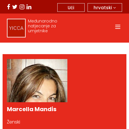
hrvatski
Ući
Međunarodno
natjecanje za
umjetnike
Marcella Mandis
Ženski