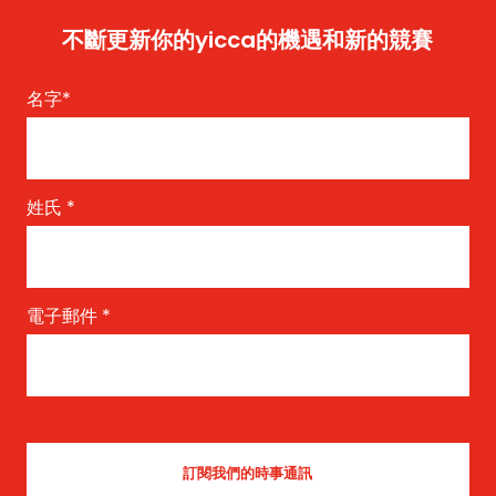
不斷更新你的yicca的機遇和新的競賽
名字
*
姓氏
*
電子郵件
*