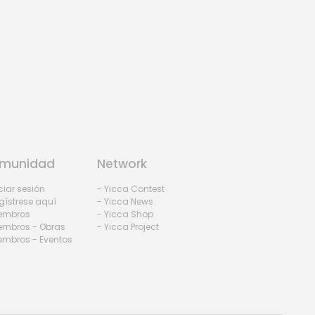
munidad
Network
iciar sesión
- Yicca Contest
gístrese aquí
- Yicca News
iembros
- Yicca Shop
embros - Obras
- Yicca Project
embros - Eventos