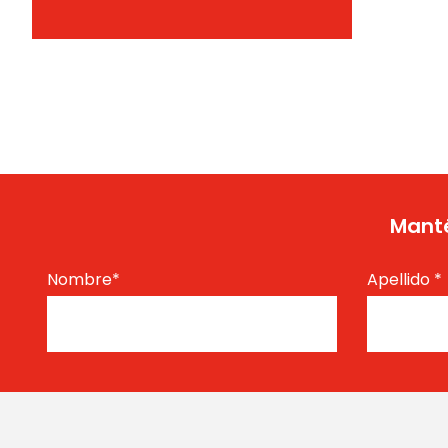
Manté
Nombre
*
Apellido
*