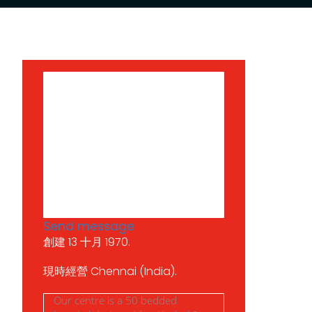
Send message
創建 13 十月 1970.
現時經營 Chennai (India).
Our centre is a 50 bedded