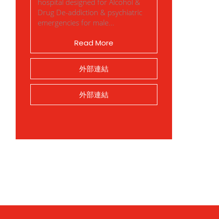
hospital designed for Alcohol &
Drug De-addiction & psychiatric
emergencies for male...
Read More
外部連結
外部連結