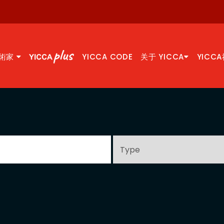
術家
YICCA CODE
关于 YICCA
YICC