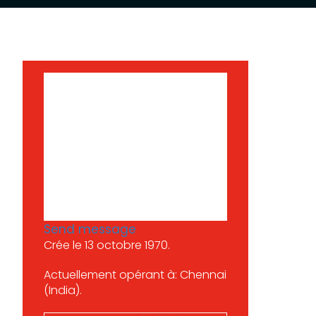
Send message
Crée le 13 octobre 1970.
Actuellement opérant à: Chennai
(India).