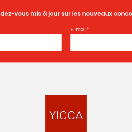
dez-vous mis à jour sur les nouveaux conco
E-mail
*