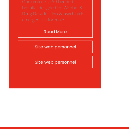
Our centre is a 50 bedded
hospital designed for Alcohol &
Drug De-addiction & psychiatric
emergencies for male...
Read More
Site web personnel
Site web personnel