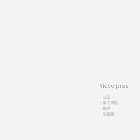
Yicca prize
- 公告
- 常问问题
- 展覽
- 陪審團