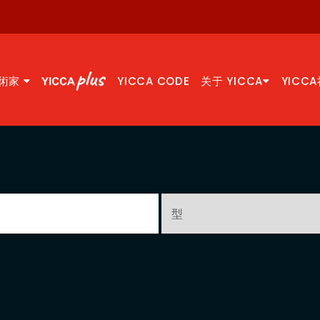
術家
YICCA CODE
关于 YICCA
YICC