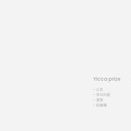
Yicca prize
- 公告
- 常问问题
- 展覽
- 陪審團