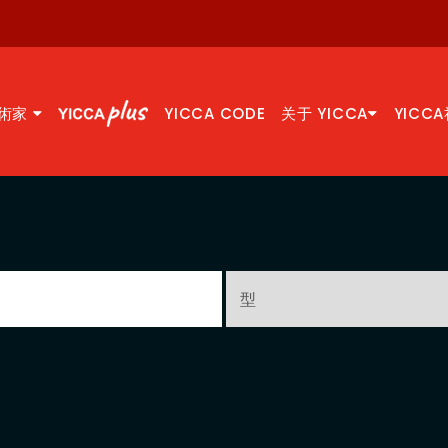
術家
YICCA CODE
关于 YICCA
YICC