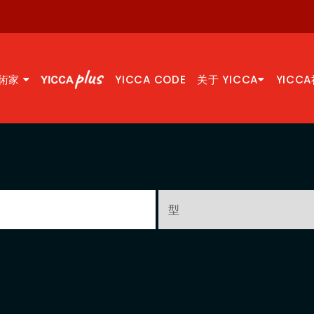
術家
YICCA CODE
关于 YICCA
YICC