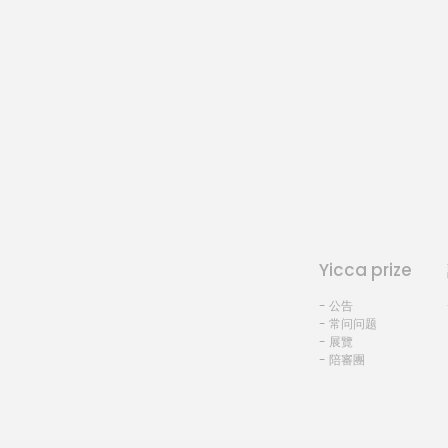
Yicca prize
- 公告
- 常问问题
- 展覽
- 陪審團