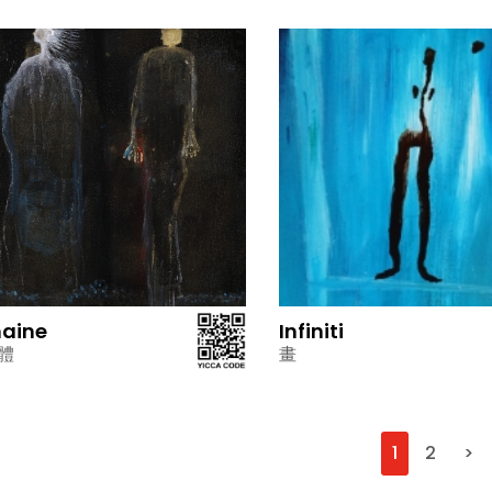
haine
Infiniti
體
畫
1
2
>