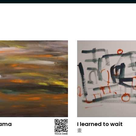
cama
I learned to wait
畫