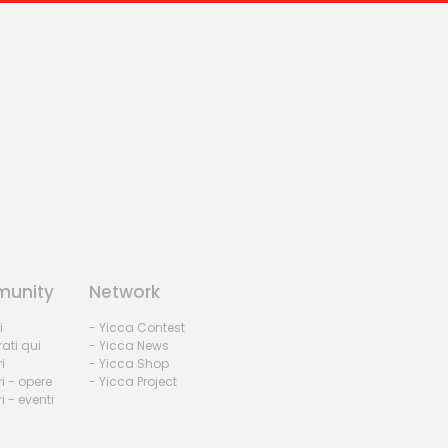
unity
Network
i
- Yicca Contest
rati qui
- Yicca News
i
- Yicca Shop
i - opere
- Yicca Project
 - eventi