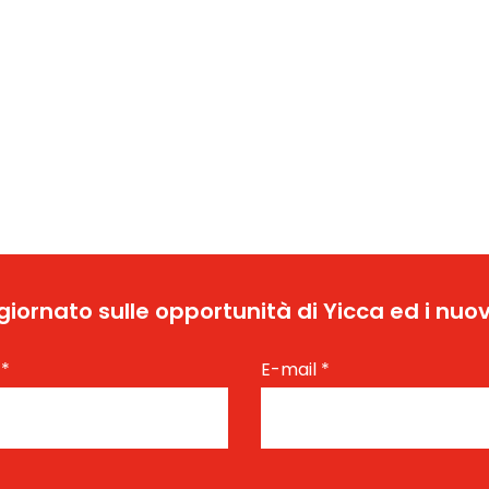
ggiornato sulle opportunità di Yicca ed i nuov
e
*
E-mail
*