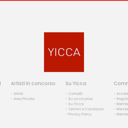
i
Artisti in concorso
Su Yicca
Comm
- Artisti
- Contatti
- Acced
- Area Privata
- Su yicca prize
- Regist
- Su Yicca
- Membr
- Termini e Condizioni
- Membr
- Privacy Policy
- Membri