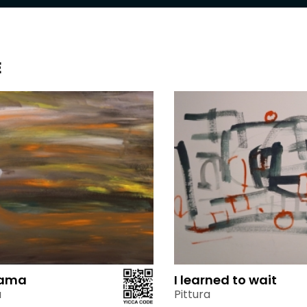
E
cama
I learned to wait
a
Pittura