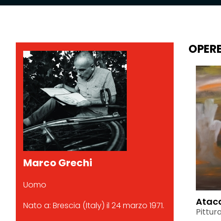
OPER
Marco Grechi
Uomo
Ata
Nato a: Brescia (Italy) il 24 marzo 1971.
Pittur