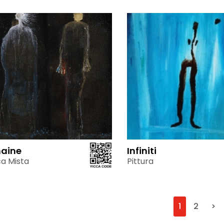
haine
Infiniti
a Mista
Pittura
1
2
>