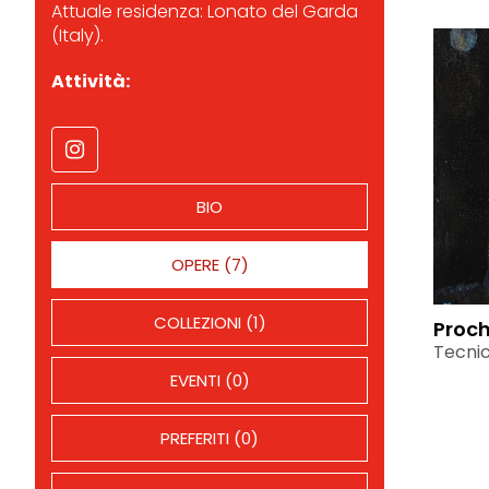
Attuale residenza: Lonato del Garda
(Italy).
Attività:
BIO
OPERE (7)
COLLEZIONI (1)
Proc
Tecnic
EVENTI (0)
PREFERITI (0)