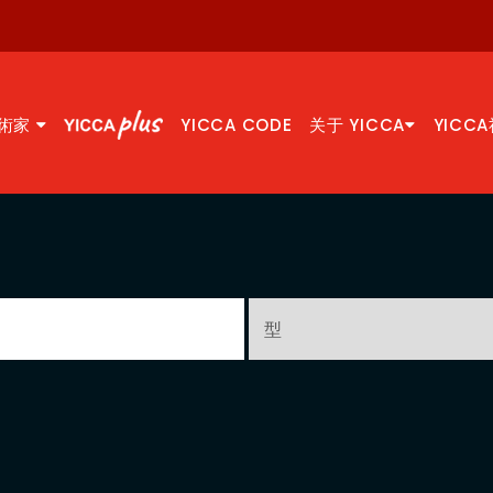
術家
YICCA CODE
关于 YICCA
YICC