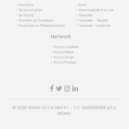
- Контакти
- Влез
- За yicca prize
- Регистрирайте се тук
- За Yicca
- Членове
- Условия за Ползване
- Членове - Творби
- Политика на Поверителност
- Членове - събития
Network
- Yicca Contest
- Yicca News
- Yicca Shop
- Yicca Project
© 2026
WWW.YICCA.ORG
P.I. - C.F. 94111450303 A.P.S.
MOHO