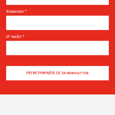
Фамилия
*
И-мейл
*