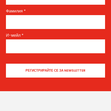
Фамилия
*
И-мейл
*