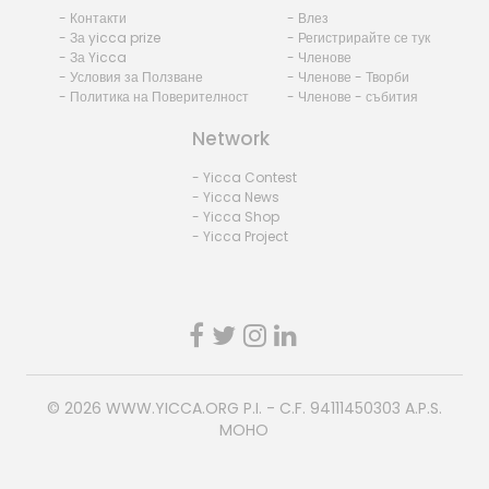
- Контакти
- Влез
- За yicca prize
- Регистрирайте се тук
- За Yicca
- Членове
- Условия за Ползване
- Членове - Творби
- Политика на Поверителност
- Членове - събития
Network
- Yicca Contest
- Yicca News
- Yicca Shop
- Yicca Project
© 2026
WWW.YICCA.ORG
P.I. - C.F. 94111450303 A.P.S.
MOHO