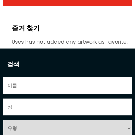
즐겨 찾기
Uses has not added any artwork as favorite.
검색