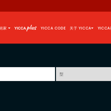
術家
YICCA CODE
关于 YICCA
YICC