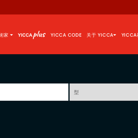
術家
YICCA CODE
关于 YICCA
YICC