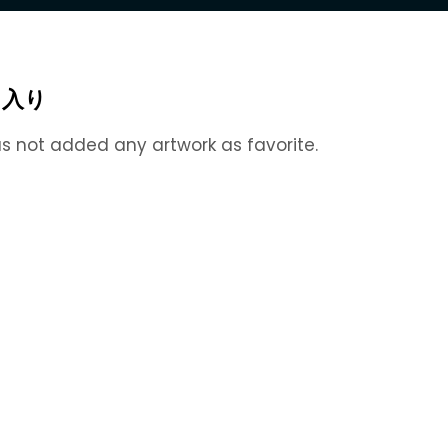
に入り
s not added any artwork as favorite.