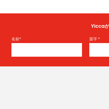
Yic
名前
*
苗字
*