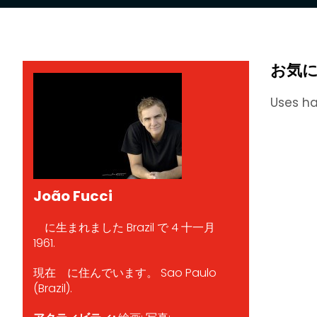
お気
Uses ha
João Fucci
に生まれました Brazil で 4 十一月
1961.
現在 に住んでいます。 Sao Paulo
(Brazil).