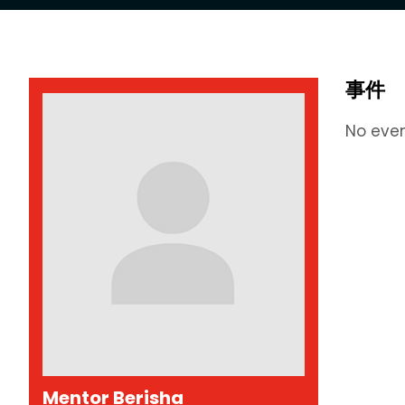
事件
No eve
Mentor Berisha