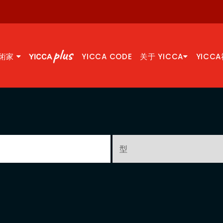
術家
YICCA CODE
关于 YICCA
YICC