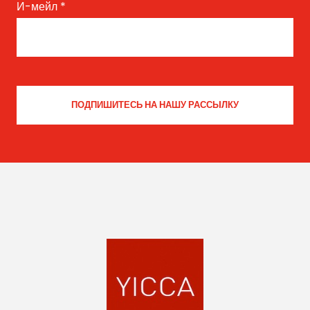
И-мейл
*