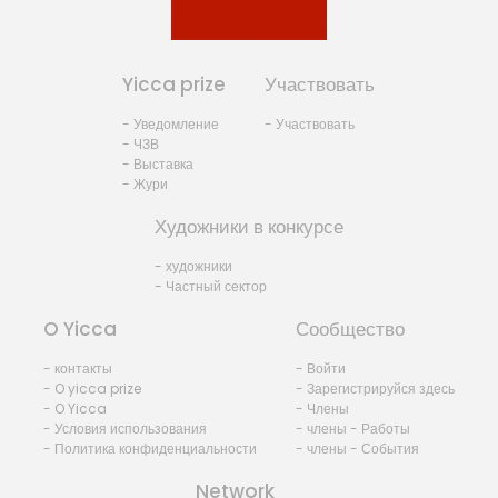
Yicca prize
Участвовать
- Уведомление
- Участвовать
- ЧЗВ
- Выставка
- Жури
Художники в конкурсе
- художники
- Частный сектор
O Yicca
Сообщество
- контакты
- Войти
- O yicca prize
- Зарегистрируйся здесь
- O Yicca
- Члены
- Условия использования
- члены - Работы
- Политика конфиденциальности
- члены - События
Network