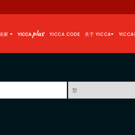
術家
YICCA CODE
关于 YICCA
YICC