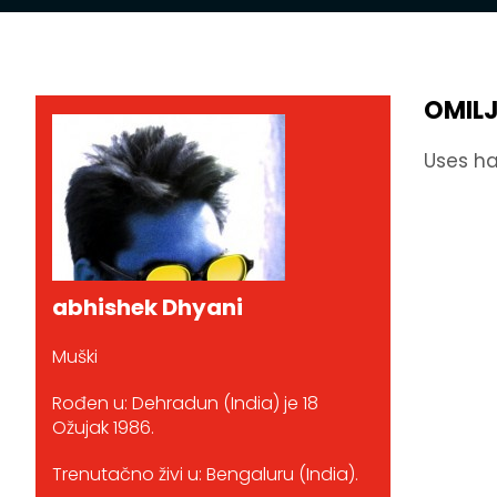
OMIL
Uses ha
abhishek Dhyani
Muški
Rođen u: Dehradun (India) je 18
Ožujak 1986.
Trenutačno živi u: Bengaluru (India).