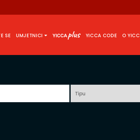
TE SE
UMJETNICI
YICCA CODE
O YIC