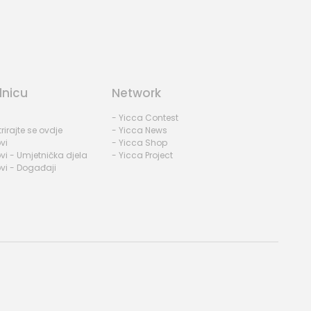
dnicu
Network
- Yicca Contest
rirajte se ovdje
- Yicca News
vi
- Yicca Shop
vi - Umjetnička djela
- Yicca Project
vi - Događaji