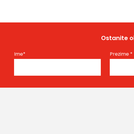
Ostanite o
Ime
*
Prezime
*