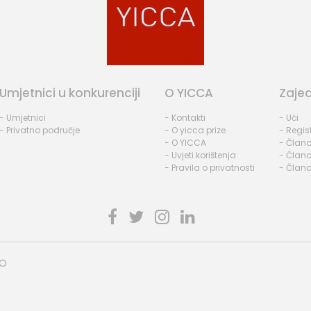
Umjetnici u konkurenciji
O YICCA
Zaje
- Umjetnici
- Kontakti
- Ući
- Privatno područje
- O yicca prize
- Regist
- O YICCA
- Člano
- Uvjeti korištenja
- Člano
- Pravila o privatnosti
- Člano
HO