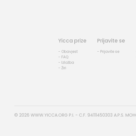
Yicca prize
Prijavite se
- Obavjest
- Prijavite se
- FAQ
- Izložba
- Žiri
© 2026
WWW.YICCA.ORG
P.I. - C.F. 94111450303 A.P.S. MO