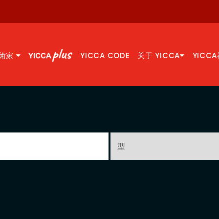
術家
YICCA CODE
关于 YICCA
YICC