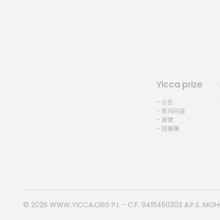
Yicca prize
- 公告
- 常问问题
- 展覽
- 陪審團
© 2026
WWW.YICCA.ORG
P.I. - C.F. 94111450303 A.P.S. MO