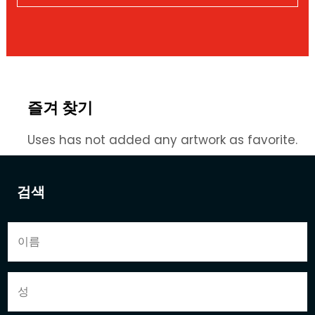
즐겨 찾기
Uses has not added any artwork as favorite.
검색