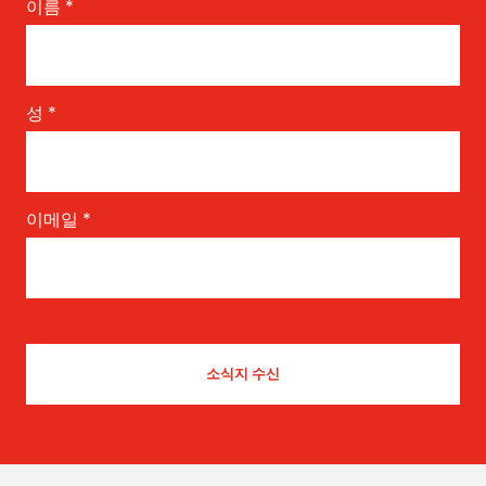
이름
*
성
*
이메일
*