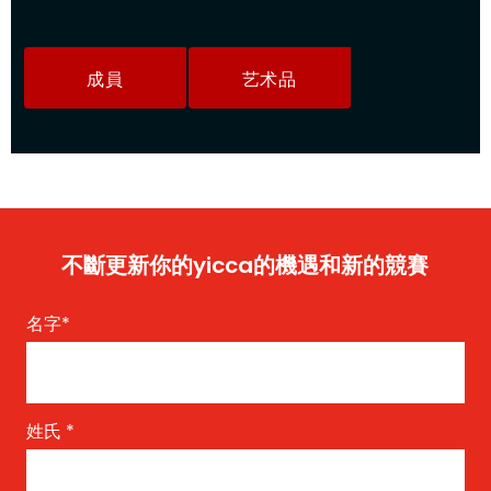
成員
艺术品
不斷更新你的yicca的機遇和新的競賽
名字
*
姓氏
*