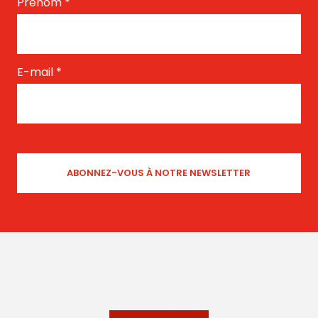
Prénom
*
E-mail
*