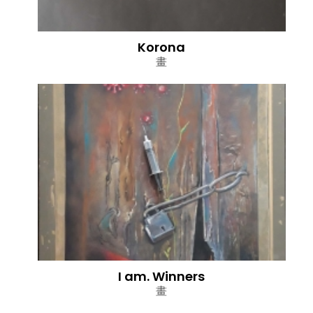
Korona
畫
I am. Winners
畫