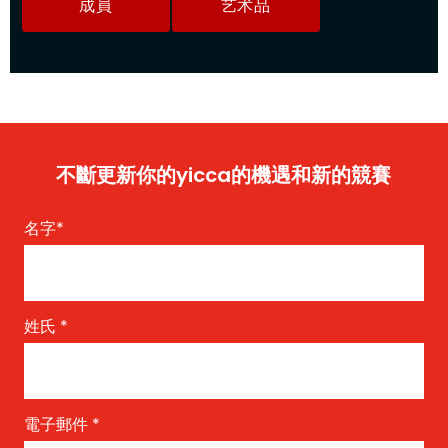
成員
艺术品
不斷更新你的yicca的機遇和新的競賽
名字
*
姓氏
*
電子郵件
*