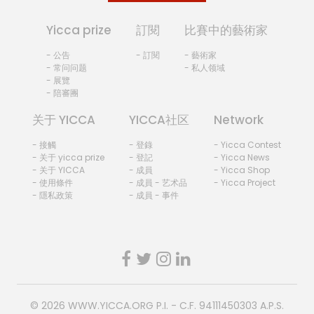
Yicca prize
訂閱
比賽中的藝術家
- 公告
- 訂閱
- 藝術家
- 常问问题
- 私人领域
- 展覽
- 陪審團
关于 YICCA
YICCA社区
Network
- 接觸
- 登錄
- Yicca Contest
- 关于 yicca prize
- 登記
- Yicca News
- 关于 YICCA
- 成員
- Yicca Shop
- 使用條件
- 成員 - 艺术品
- Yicca Project
- 隱私政策
- 成員 - 事件
© 2026
WWW.YICCA.ORG
P.I. - C.F. 94111450303 A.P.S.