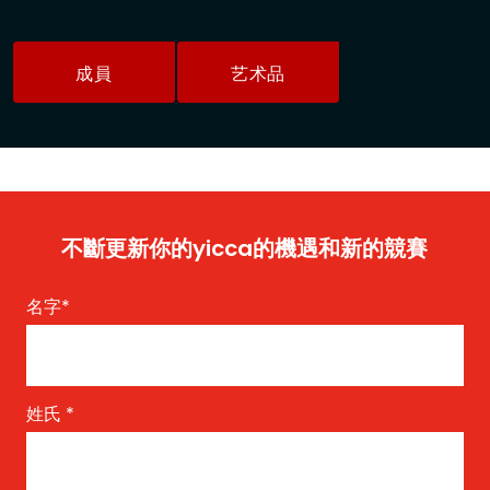
成員
艺术品
不斷更新你的yicca的機遇和新的競賽
名字
*
姓氏
*