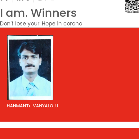
I am. Winners
Don't lose your. Hope in corona
HANMANTu VANYALOLU