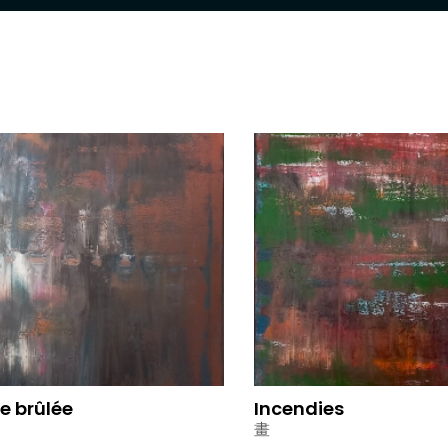
e brûlée
Incendies
畫