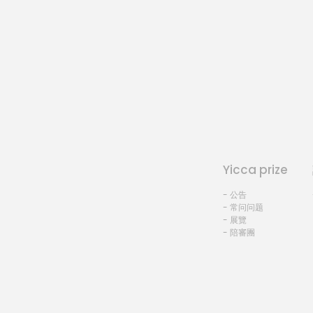
Yicca prize
- 公告
- 常问问题
- 展覽
- 陪審團