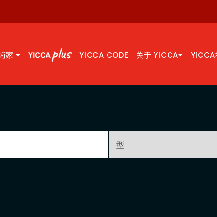
術家
YICCA CODE
关于 YICCA
YICC