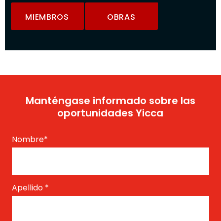
MIEMBROS
OBRAS
Manténgase informado sobre las
oportunidades Yicca
Nombre
*
Apellido
*