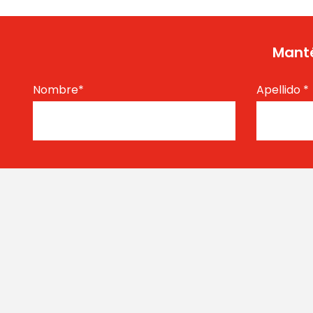
Manté
Nombre
*
Apellido
*