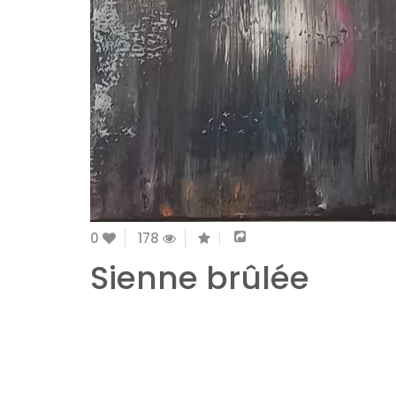
0
178
Sienne brûlée