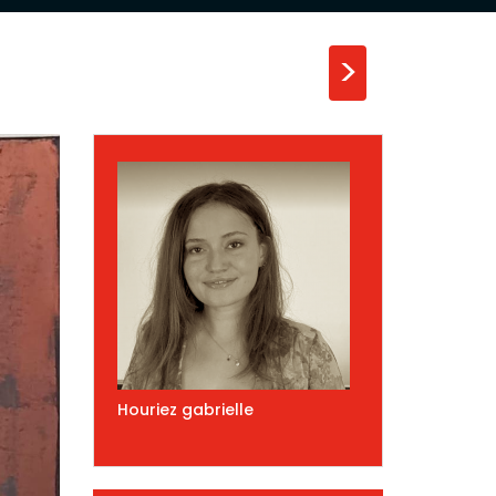
>
Houriez gabrielle