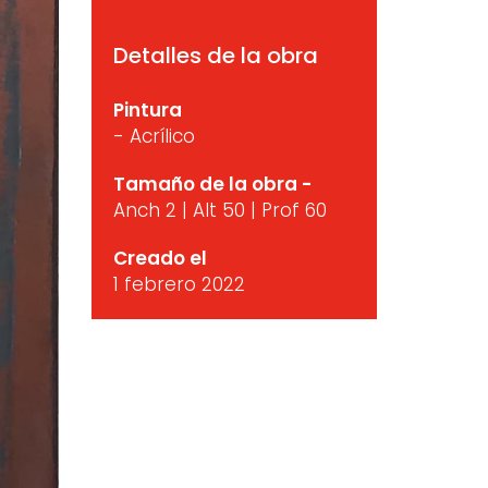
Detalles de la obra
Pintura
- Acrílico
Tamaño de la obra -
Anch 2 | Alt 50 | Prof 60
Creado el
1 febrero 2022