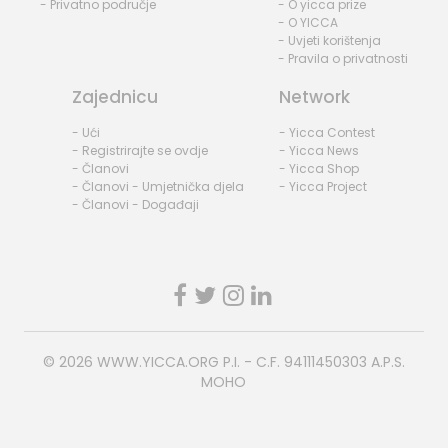
- Privatno područje
- O yicca prize
- O YICCA
- Uvjeti korištenja
- Pravila o privatnosti
Zajednicu
Network
- Ući
- Yicca Contest
- Registrirajte se ovdje
- Yicca News
- Članovi
- Yicca Shop
- Članovi - Umjetnička djela
- Yicca Project
- Članovi - Događaji
© 2026
WWW.YICCA.ORG
P.I. - C.F. 94111450303 A.P.S.
MOHO