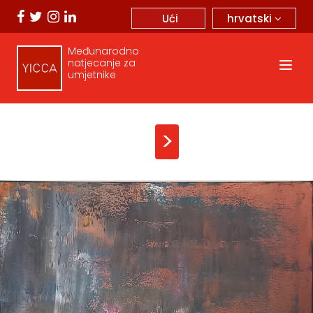
hrvatski
Ući
Međunarodno
natjecanje za
umjetnike
>