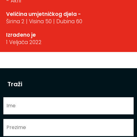
- Akril
Veličina umjetničkog djela -
Širina 2 | Visina 50 | Dubina 60
Izrađeno je
1 Veljača 2022
Traži