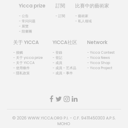
Yicca prize
訂閱
比賽中的藝術家
- 公告
- 訂閱
- 藝術家
- 常问问题
- 私人领域
- 展覽
- 陪審團
关于 YICCA
YICCA社区
Network
- 接觸
- 登錄
- Yicca Contest
- 关于 yicca prize
- 登記
- Yicca News
- 关于 YICCA
- 成員
- Yicca Shop
- 使用條件
- 成員 - 艺术品
- Yicca Project
- 隱私政策
- 成員 - 事件
© 2026
WWW.YICCA.ORG
P.I. - C.F. 94111450303 A.P.S.
MOHO