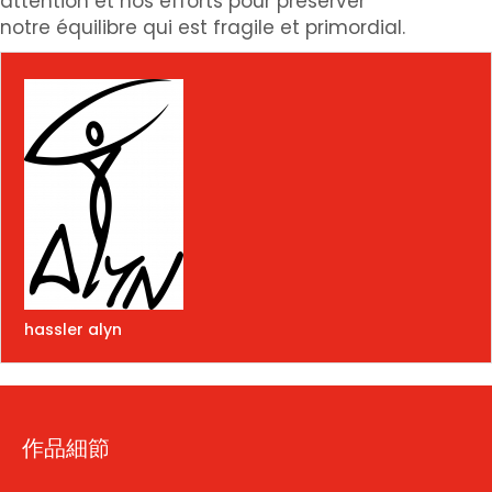
attention et nos efforts pour préserver
notre
équilibre
qui est fragile et primordial.
hassler alyn
作品細節