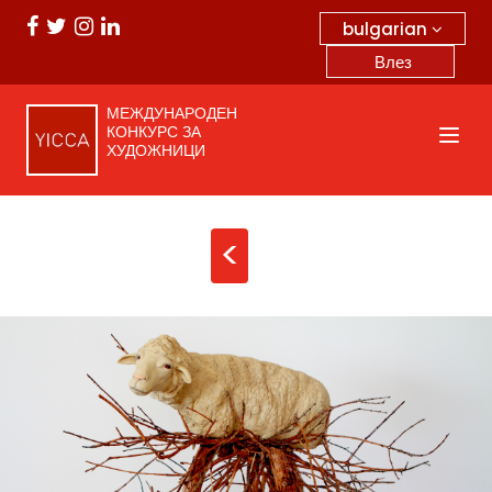
bulgarian
Влез
МЕЖДУНАРОДЕН
КОНКУРС ЗА
ХУДОЖНИЦИ
<