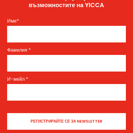
възможностите на YICCA
Име
*
Фамилия
*
И-мейл
*