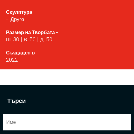
Скулптура
- Друго
Размер на Творбата -
Ш. 30 | В. 50 | Д. 50
Създаден в
2022
Търси