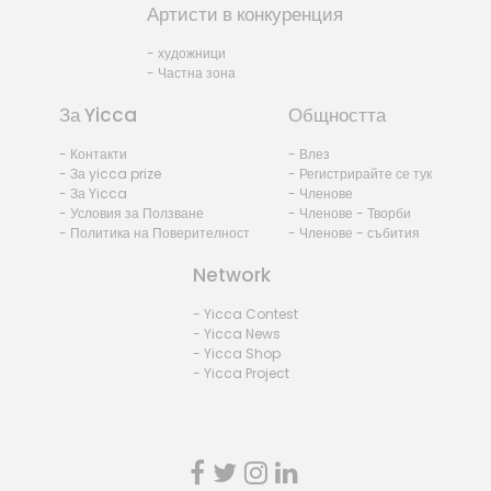
Артисти в конкуренция
- художници
- Частна зона
За Yicca
Общността
- Контакти
- Влез
- За yicca prize
- Регистрирайте се тук
- За Yicca
- Членове
- Условия за Ползване
- Членове - Творби
- Политика на Поверителност
- Членове - събития
Network
- Yicca Contest
- Yicca News
- Yicca Shop
- Yicca Project