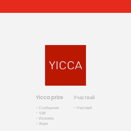
Yicca prize
Участвай
- Съобщение
- Участвай
- ЧЗВ
- Изложба
- Жури