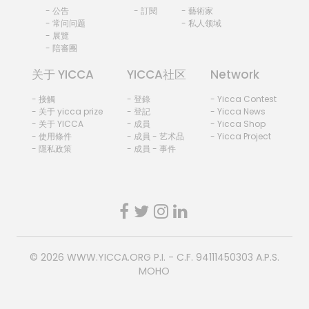
- 公告
- 訂閱
- 藝術家
- 常问问题
- 私人领域
- 展覽
- 陪審團
关于 YICCA
YICCA社区
Network
- 接觸
- 登錄
- Yicca Contest
- 关于 yicca prize
- 登記
- Yicca News
- 关于 YICCA
- 成員
- Yicca Shop
- 使用條件
- 成員 - 艺术品
- Yicca Project
- 隱私政策
- 成員 - 事件
© 2026
WWW.YICCA.ORG
P.I. - C.F. 94111450303 A.P.S.
MOHO