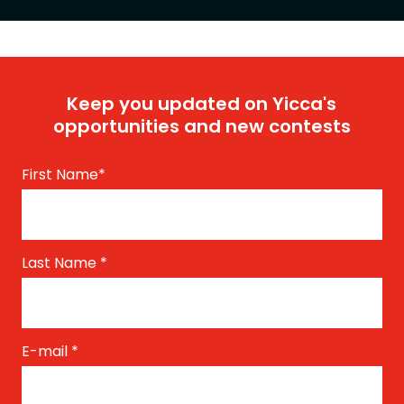
Keep you updated on Yicca's
opportunities and new contests
First Name
*
Last Name
*
E-mail
*