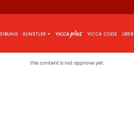
REIBUNG
KÜNSTLER
YICCA CODE
ÜBER
this content is not approve yet.