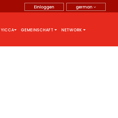
german
Einloggen
 YICCA
GEMEINSCHAFT
NETWORK