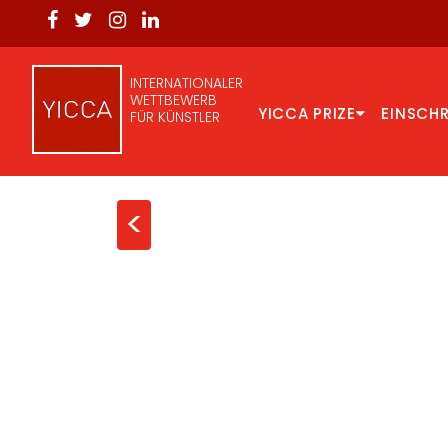
INTERNATIONALER
WETTBEWERB
YICCA PRIZE
EINSCH
FÜR KÜNSTLER
<