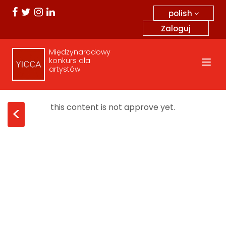
polish
Zaloguj
Międzynarodowy
konkurs dla
artystów
this content is not approve yet.
<