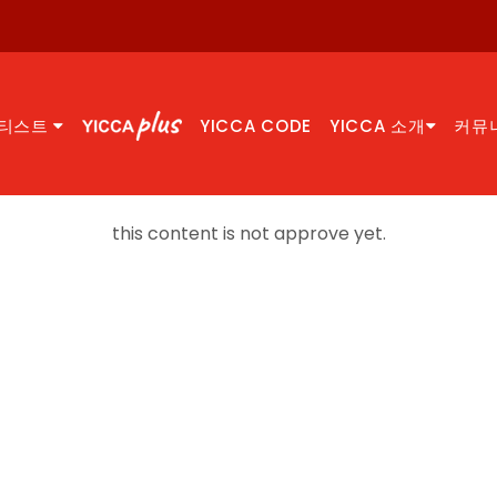
티스트
YICCA CODE
YICCA 소개
커뮤
this content is not approve yet.