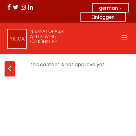
german
Einloggen
INTERNATIONALER
WETTBEWERB
FÜR KÜNSTLER
this content is not approve yet.
<