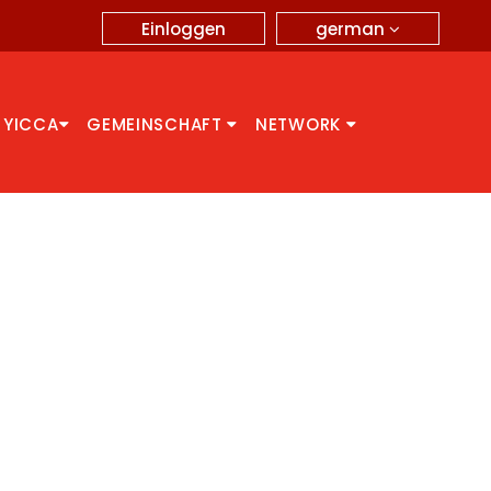
german
Einloggen
 YICCA
GEMEINSCHAFT
NETWORK