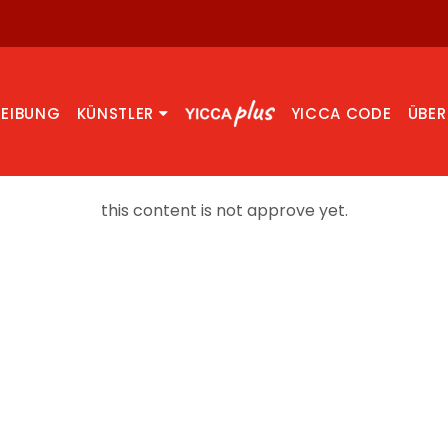
REIBUNG
KÜNSTLER
YICCA CODE
ÜBER
this content is not approve yet.