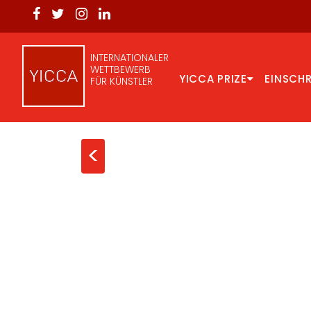
INTERNATIONALER
WETTBEWERB
YICCA PRIZE
EINSCH
FÜR KÜNSTLER
<