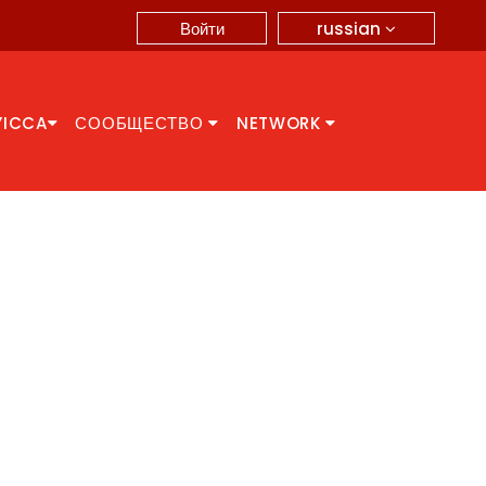
russian
Войти
YICCA
СООБЩЕСТВО
NETWORK