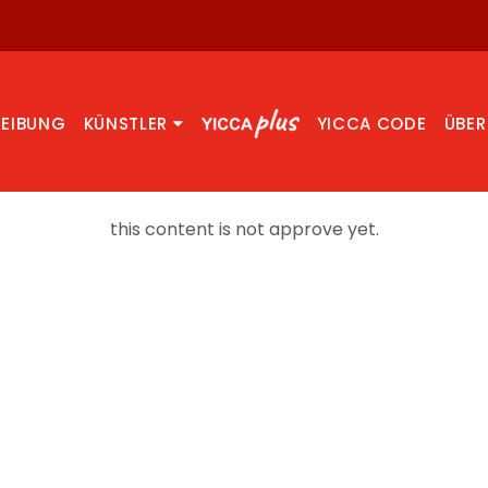
REIBUNG
KÜNSTLER
YICCA CODE
ÜBER
this content is not approve yet.