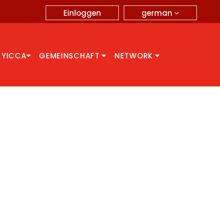
german
Einloggen
 YICCA
GEMEINSCHAFT
NETWORK