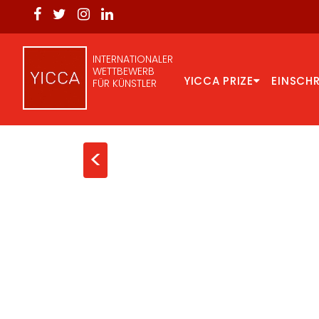
INTERNATIONALER
WETTBEWERB
YICCA PRIZE
EINSCH
FÜR KÜNSTLER
<