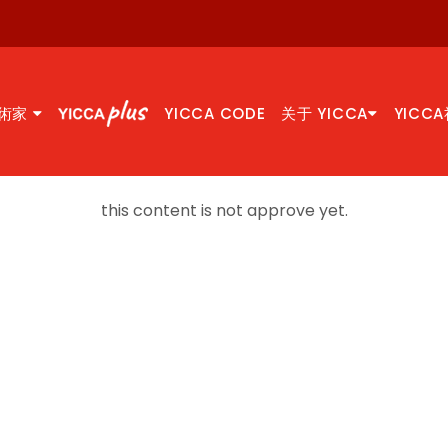
術家
YICCA CODE
关于 YICCA
YICC
this content is not approve yet.