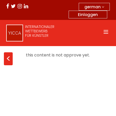
german
Einloggen
INTERNATIONALER
WETTBEWERB
FÜR KÜNSTLER
this content is not approve yet.
<