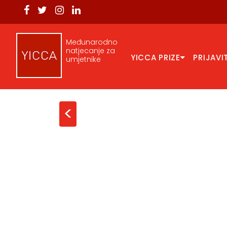
Međunarodno
natjecanje za
YICCA PRIZE
PRIJAVI
umjetnike
<