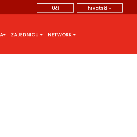
hrvatski
Ući
CA
ZAJEDNICU
NETWORK