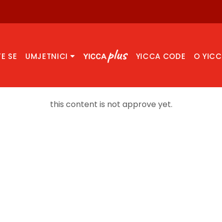
TE SE
UMJETNICI
YICCA CODE
O YIC
this content is not approve yet.