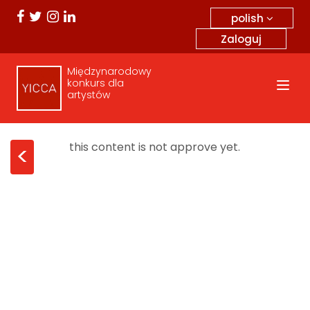
polish
Zaloguj
Międzynarodowy
konkurs dla
artystów
this content is not approve yet.
<