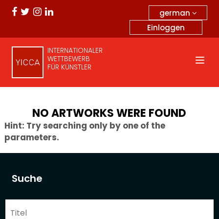
german
Einloggen
INTERNATIONALER
WETTBEWERB
FÜR KÜNSTLER
NO ARTWORKS WERE FOUND
Hint: Try searching only by one of the
parameters.
Suche