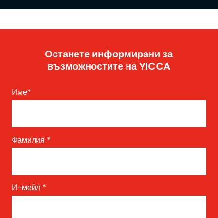
Останете информирани за
възможностите на YICCA
Име
*
Фамилия
*
И-мейл
*