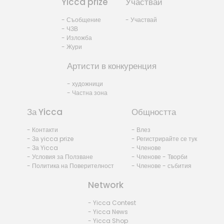
Yicca prize
Участвай
- Съобщение
- Участвай
- ЧЗВ
- Изложба
- Жури
Артисти в конкуренция
- художници
- Частна зона
За Yicca
Общността
- Контакти
- Влез
- За yicca prize
- Регистрирайте се тук
- За Yicca
- Членове
- Условия за Ползване
- Членове - Творби
- Политика на Поверителност
- Членове - събития
Network
- Yicca Contest
- Yicca News
- Yicca Shop