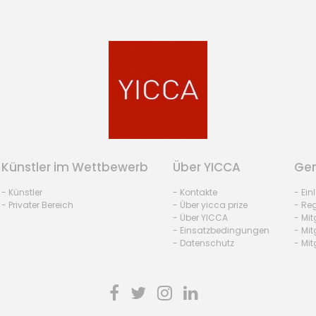
Künstler im Wettbewerb
Über YICCA
Gem
- Künstler
- Kontakte
- Ei
- Privater Bereich
- Über yicca prize
- Reg
- Über YICCA
- Mit
- Einsatzbedingungen
- Mit
- Datenschutz
- Mit