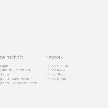
einschaft
Network
nloggen
- Yicca Contest
istrieren Sie sich hier
- Yicca News
glieder
- Yicca Shop
glieder - Kunstwerke
- Yicca Project
glieder - Veranstaltungen