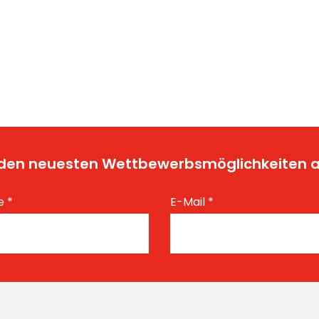
t den neuesten Wettbewerbsmöglichkeiten
e
*
E-Mail
*